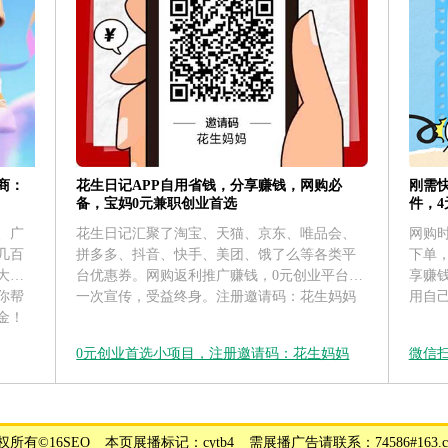
花生日记APP自用省钱，分享赚钱，网购必
刚需
商：
备，宝妈0元兼职创业首选
件，
花生日记汇聚了淘宝、天猫、京东、唯品会、
网购
、广
拼多多、抖音、快手、美团、饿了么等各类平
下单
几百
台优惠券。网购返利推广赚钱，0元创业平台，
享赚
大运
一次宣传，受益终身。注册邀请码：花生妈妈
用自
你帮
金！
0元创业首选小项目，注册邀请码：花生妈妈
微信
权所有©16SEO _ 本页展播标记：cytb4 _ 需展播广告请联系：74586#163.c